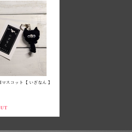
MIマスコット【 いざなん 】
OUT