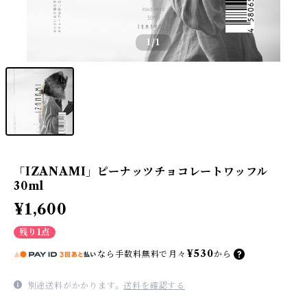
1
/1
「IZANAMI」ピーナッツチョコレートワッフル
30ml
¥1,600
残り1点
¥530
なら
手数料無料で
月々
から
別途送料がかかります。
送料を確認する